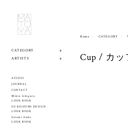
Home
CATEGORY
CATEGORY
Cup / カ
ARTISTS
ACCESS
JOURNAL
CONTACT
Mikio Ishiguro
LOOK BOOK
SO KOIZUMI DESIGN
LOOK BOOK
Satomi Ando
LOOK BOOK