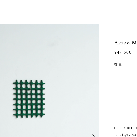
Akiko Mo
¥49,500
数量
LOOKBOOK 
→
https://