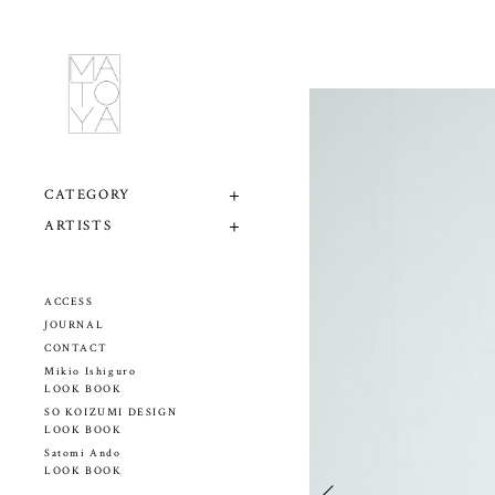
CATEGORY
ARTISTS
ACCESS
JOURNAL
CONTACT
Mikio Ishiguro
LOOK BOOK
SO KOIZUMI DESIGN
LOOK BOOK
Satomi Ando
LOOK BOOK