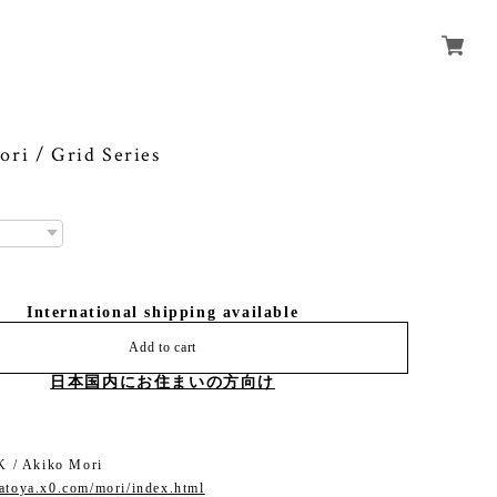
ri / Grid Series
International shipping available
Add to cart
日本国内にお住まいの方向け
/ Akiko Mori
matoya.x0.com/mori/index.html