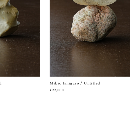
d
Mikio Ishiguro / Untitled
¥22,000