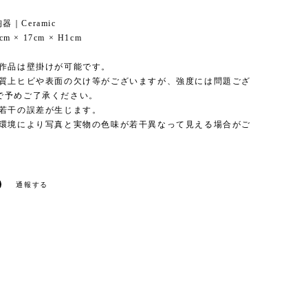
陶器｜Ceramic
cm × 17cm × H1cm
の作品は壁掛けが可能です。
性質上ヒビや表面の欠け等がございますが、強度には問題ござ
で予めご了承ください。
は若干の誤差が生じます。
ー環境により写真と実物の色味が若干異なって見える場合がご
通報する