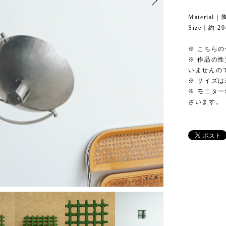
Material｜
Size｜約 20
※ こちら
※ 作品の
いませんの
※ サイズ
※ モニタ
ざいます。
3
/
6