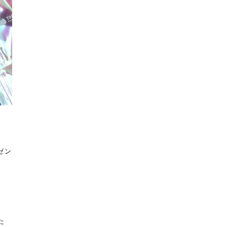
レゼン
た