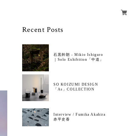
Recent Posts
石黒幹朗 - Mikio Ishiguro
｜Solo Exhibition「中道」
SO KOIZUMI DESIGN
「As」COLLECTION
Interview / Fumika Akahira
赤平史香