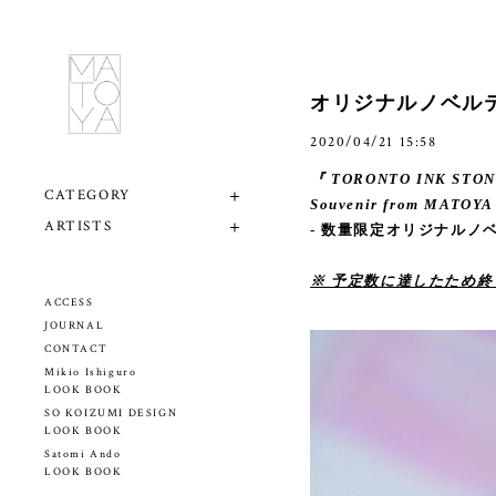
オリジナルノベル
2020/04/21 15:58
『 TORONTO INK STO
CATEGORY
Souvenir from MATOY
ARTISTS
- 数量限定オリジナルノベ
※ 予定数に達したため
ACCESS
JOURNAL
CONTACT
Mikio Ishiguro
LOOK BOOK
SO KOIZUMI DESIGN
LOOK BOOK
Satomi Ando
LOOK BOOK