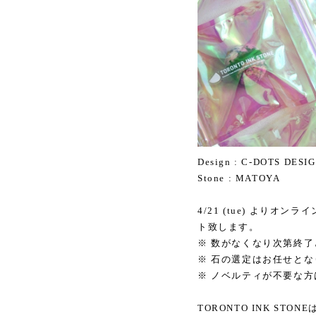
Design : C-DOTS DESI
Stone : MATOYA
4/21 (tue) よりオ
ト致します。
※ 数がなくなり次第終
※ 石の選定はお任せと
※ ノベルティが不要な
TORONTO INK STO