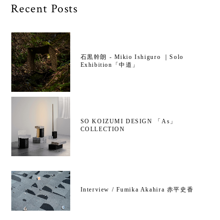
Recent Posts
石黒幹朗 - Mikio Ishiguro ｜Solo
Exhibition「中道」
SO KOIZUMI DESIGN 「As」
COLLECTION
Interview / Fumika Akahira 赤平史香