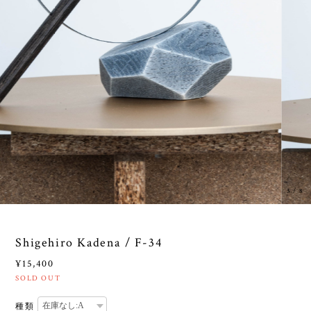
3
/
8
Shigehiro Kadena / F-34
¥15,400
SOLD OUT
種類