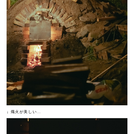
↓ 熾火が美しい…